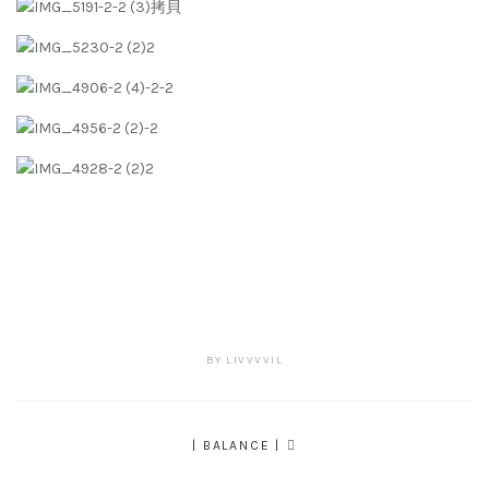
BY
LIVVVVIL
Post
| BALANCE |
navigation