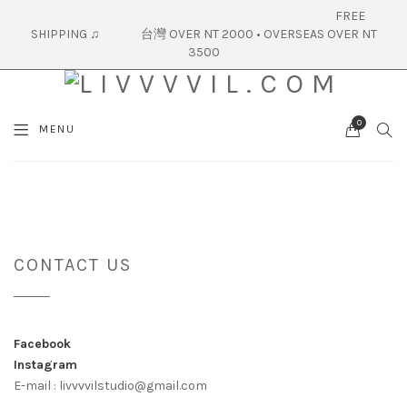
FREE
SHIPPING ♫ 台灣 OVER NT 2000 • OVERSEAS OVER NT
3500
0
SEA
MENU
CART
CONTACT
CONTACT US
Facebook
Instagram
E-mail : livvvvilstudio@gmail.com