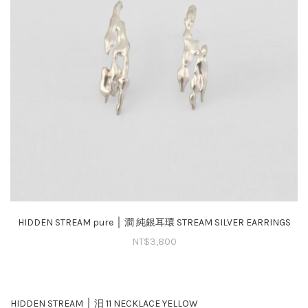
HIDDEN STREAM pure │ 澗 純銀耳環 STREAM SILVER EARRINGS
NT$
3,800
HIDDEN STREAM │ 汨 11 NECKLACE YELLOW