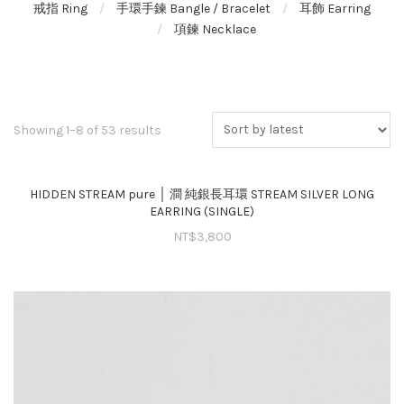
戒指 Ring
手環手鍊 Bangle / Bracelet
耳飾 Earring
項鍊 Necklace
Showing 1–8 of 53 results
HIDDEN STREAM pure │ 澗 純銀長耳環 STREAM SILVER LONG
EARRING (SINGLE)
NT$
3,800