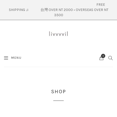
FREE
SHIPPING ♫ 台灣 OVER NT 2000 • OVERSEAS OVER NT
3500
0
SEA
MENU
CART
SHOP