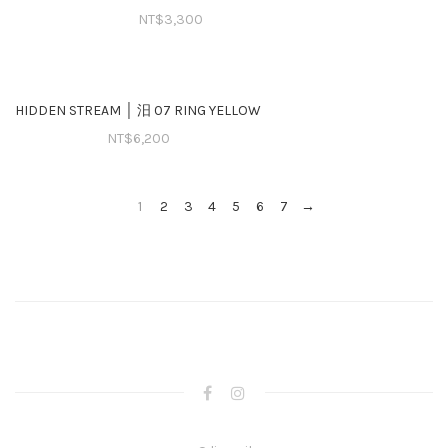
NT$
3,300
HIDDEN STREAM │ 汨 07 RING YELLOW
NT$
6,200
1
2
3
4
5
6
7
→