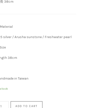
長 38cm
Material
5 silver / Arusha sunstone / Freshwater pearl
Size
ength 38cm
andmade in Taiwan
 stock
ADD TO CART