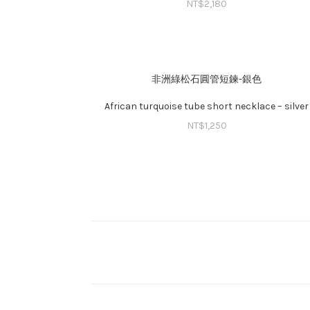
NT$
2,180
非洲綠松石圓管短鍊-銀色
African turquoise tube short necklace – silver
NT$
1,250