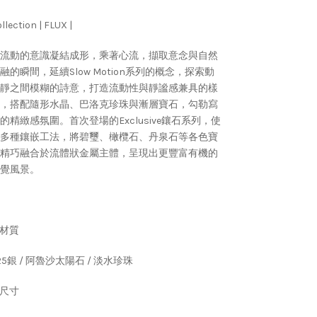
llection | FLUX |
流動的意識凝結成形，乘著心流，擷取意念與自然
融的瞬間，延續Slow Motion系列的概念，探索動
靜之間模糊的詩意，打造流動性與靜謐感兼具的樣
，搭配隨形水晶、巴洛克珍珠與漸層寶石，勾勒寫
的精緻感氛圍。
首次登場的Exclusive鑲石系列，使
多種鑲嵌工法，將碧璽、橄欖石、丹泉石等各色寶
精巧融合於流體狀金屬主體，呈現出更豐富有機的
覺風景。
 材質
25銀 / 阿魯沙太陽石 / 淡水珍珠
 尺寸