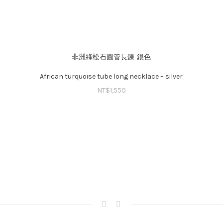
非洲綠松石圓管長鍊-銀色
African turquoise tube long necklace – silver
NT$
1,550