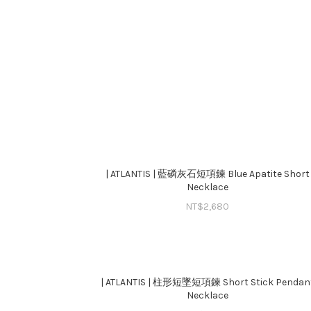
| ATLANTIS | 藍磷灰石短項鍊 Blue Apatite Short
Necklace
NT$
2,680
| ATLANTIS | 柱形短墜短項鍊 Short Stick Pendan
Necklace