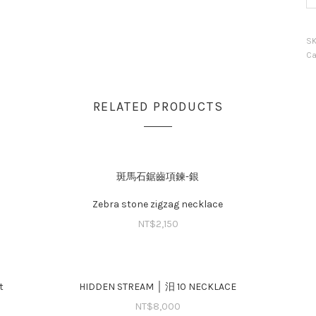
F
|
夕
S
日
Ca
珍
珠
項
RELATED PRODUCTS
鍊
S
Pe
Ne
斑馬石鋸齒項鍊-銀
qu
Zebra stone zigzag necklace
NT$
2,150
t
HIDDEN STREAM │ 汨 10 NECKLACE
NT$
8,000