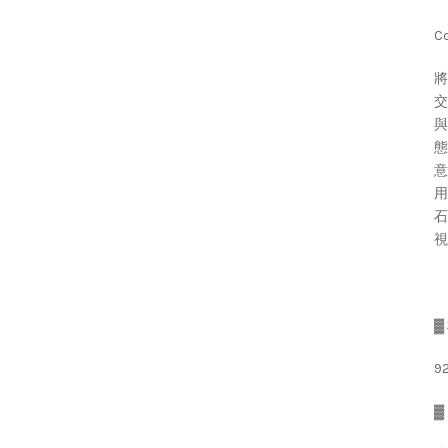
Co
將
交
與
態
意
用
石
視
▓
9
▓