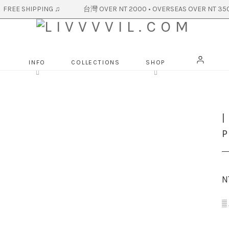
R NT 2000 • OVERSEAS OVER NT 350
INFO
COLLECTIONS
SHOP
P
N
▒