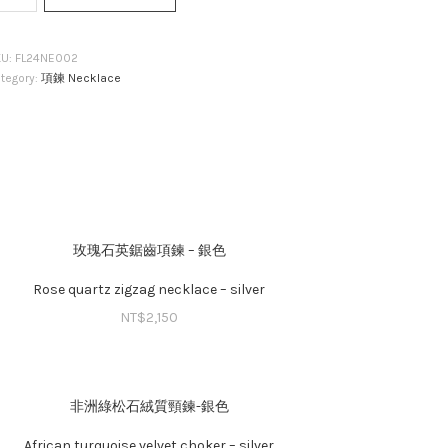
LUX
KU:
FL24NE002
tegory:
項鍊 Necklace
unset
arl
cklace
玫瑰石英鋸齒項鍊 – 銀色
antity
Rose quartz zigzag necklace – silver
NT$
2,150
非洲綠松石絨質頸鍊-銀色
African turquoise velvet choker – silver