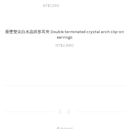
NT$
1,590
垂墜雙尖白水晶拱形耳夾 Double terminated crystal arch clip-on
earrings
NT$
2,880
© livvvvil