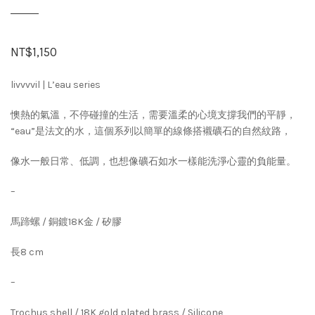
NT$
1,150
livvvvil | L’eau series
懊熱的氣溫，不停碰撞的生活，需要溫柔的心境支撐我們的平靜，
“eau”是法文的水，這個系列以簡單的線條搭襯礦石的自然紋路，
像水一般日常、低調，也想像礦石如水一樣能洗淨心靈的負能量。
–
馬蹄螺 / 銅鍍18K金 / 矽膠
長8 cm
–
Trochus shell / 18K gold plated brass / Silicone