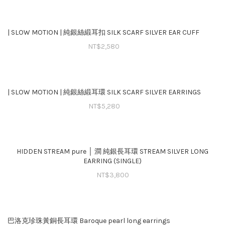
| SLOW MOTION | 純銀絲緞耳扣 SILK SCARF SILVER EAR CUFF
NT$
2,580
| SLOW MOTION | 純銀絲緞耳環 SILK SCARF SILVER EARRINGS
NT$
5,280
HIDDEN STREAM pure │ 澗 純銀長耳環 STREAM SILVER LONG
EARRING (SINGLE)
NT$
3,800
巴洛克珍珠黃銅⻑耳環 Baroque pearl long earrings