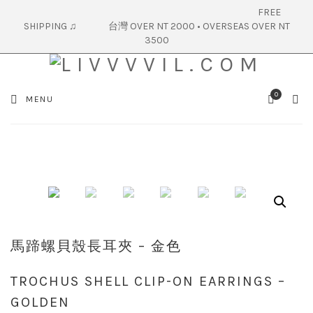
FREE
SHIPPING ♫ 台灣 OVER NT 2000 • OVERSEAS OVER NT
3500
0
SEA
MENU
CART
馬蹄螺貝殼長耳夾 – 金色
TROCHUS SHELL CLIP-ON EARRINGS –
GOLDEN