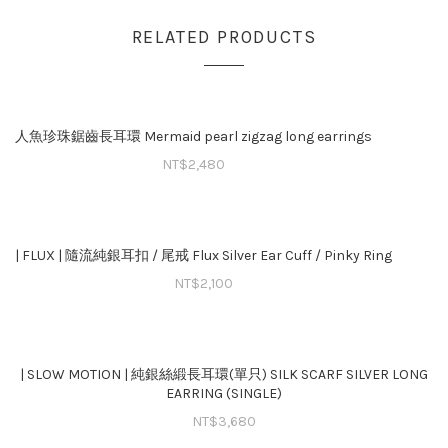
RELATED PRODUCTS
人魚珍珠鋸齒長耳環 Mermaid pearl zigzag long earrings
NT$
2,480
| FLUX | 隨流純銀耳扣 / 尾戒 Flux Silver Ear Cuff / Pinky Ring
NT$
2,100
| SLOW MOTION | 純銀絲緞長耳環(單只) SILK SCARF SILVER LONG
EARRING (SINGLE)
NT$
3,680