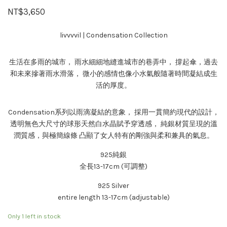
NT$
3,650
livvvvil | Condensation Collection
生活在多雨的城市， 雨水細細地縫進城市的巷弄中， 撐起傘，過去
和未來摻著雨水滑落， 微小的感情也像小水氣般隨著時間凝結成生
活的厚度。
Condensation系列以雨滴凝結的意象， 採用一貫簡約現代的設計，
透明無色大尺寸的球形天然白水晶賦予穿透感， 純銀材質呈現的溫
潤質感，與極簡線條 凸顯了女人特有的剛強與柔和兼具的氣息。
925純銀
全長13-17cm (可調整)
925 Silver
entire length 13-17cm (adjustable)
Only 1 left in stock