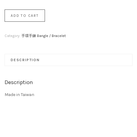
ADD TO CART
Category:
手環手鍊 Bangle / Bracelet
DESCRIPTION
Description
Made in Taiwan