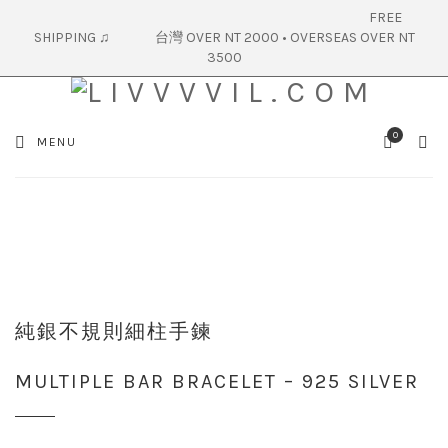
FREE
SHIPPING ♫ 台灣 OVER NT 2000 • OVERSEAS OVER NT
3500
0
SEA
MENU
CART
純銀不規則細柱手鍊
MULTIPLE BAR BRACELET – 925 SILVER