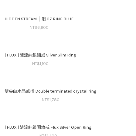
HIDDEN STREAM │ 汨 07 RING BLUE
NT$
6,600
| FLUX | 隨流純銀細戒 Silver Slim Ring
NT$
1,100
雙尖白水晶戒指 Double terminated crystal ring
NT$
1,780
| FLUX | 隨流純銀開放戒 Flux Silver Open Ring
NT$
1,400