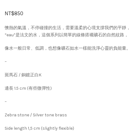
NT$
850
懊熱的氣溫，不停碰撞的生活，需要溫柔的心境支撐我們的平靜，
“eau”是法文的水，這個系列以簡單的線條搭襯礦石的自然紋路，
像水一般日常、低調，也想像礦石如水一樣能洗淨心靈的負能量。
–
斑馬石 / 銅鍍正白K
邊長 1.5 cm (有些微彈性)
–
Zebra stone / Silver tone brass
Side length 1,5 cm (slightly flexible)