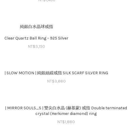
純銀白水晶球戒指
Clear Quartz Ball Ring – 925 Silver
NT$
3,150
| SLOW MOTION | 純銀絲緞戒指 SILK SCARF SILVER RING
NT$
3,680
| MIRROR SOULS_S | 雙尖白水晶 (赫基蒙) 戒指 Double terminated
crystal (Herkimer diamond) ring
NT$
1,880