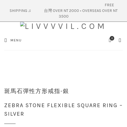
FREE
SHIPPING ♫ 台灣 OVER NT 2000 • OVERSEAS OVER NT
3500
0
SEA
MENU
CART
斑馬石彈性方形戒指-銀
ZEBRA STONE FLEXIBLE SQUARE RING –
SILVER